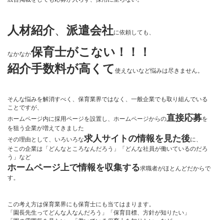
人材紹介
、
派遣会社
に依頼しても、
保育士がこない！！！
なかなか
紹介手数料が高くて
使えないなど悩みは尽きません。
そんな悩みを解消すべく、保育業界ではなく、一般企業でも取り組んでいる
ことですが、
直接応募
ホームページ内に採用ページを設置し、ホームページからの
を
を狙う企業が増えてきました
求人サイトの情報を見た後
その理由として、いろいろな
に、
そこの企業は「どんなところなんだろう」「どんな社員が働いているのだろ
う」など
ホームページ上で情報を収集する
求職者がほとんどだからで
す。
この考え方は保育業界にも保育士にも当てはまります。
「園長先生ってどんな人なんだろう」「保育目標、方針が知りたい」