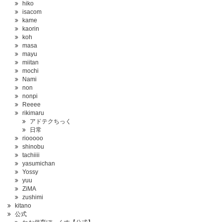
hiko
isacom
kame
kaorin
koh
masa
mayu
miitan
mochi
Nami
non
nonpi
Reeee
rikimaru
アドテクちっく
日常
riooooo
shinobu
tachiiii
yasumichan
Yossy
yuu
ZiMA
zushimi
kitano
公式