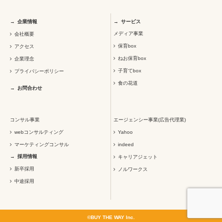
企業情報
サービス
メディア事業
会社概要
保育box
アクセス
ねお保育box
企業理念
子育てbox
プライバシーポリシー
食の花道
お問合わせ
コンサル事業
エージェンシー事業(広告代理業)
webコンサルティング
Yahoo
マーケティングコンサル
indeed
採用情報
キャリアジェット
新卒採用
ノルワークス
中途採用
©BUY THE WAY Inc.