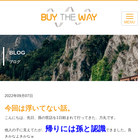
MENU
BLOG
ブログ
2022年09月07日
今回は浮いてない話。
こんにちは、先日、孫の世話を1日頼まれて行ってきた、力丸です。
帰りには孫と認識
他人の子に見えてたが、
できました。良
きかなよきかなｗ