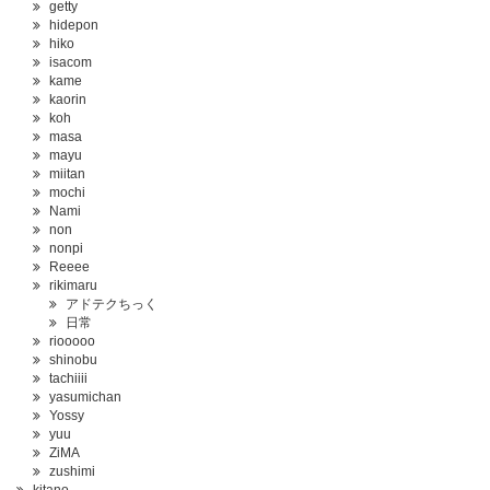
getty
hidepon
hiko
isacom
kame
kaorin
koh
masa
mayu
miitan
mochi
Nami
non
nonpi
Reeee
rikimaru
アドテクちっく
日常
riooooo
shinobu
tachiiii
yasumichan
Yossy
yuu
ZiMA
zushimi