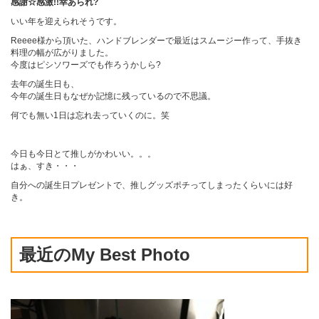
感謝☆感激!!幸あられ?
いい年を迎えられそうです。
Reeee
様から頂いた、ハンドブレンダーで最近はスムージー作って、手抜き
料理の幅が広がりました。
今度はピシソワーズでも作ろうかしら?
去年の誕生日も、
今年の誕生日もなぜか記憶に残っているので不思議。
何でも無い1日は忘れ去っていくのに。笑
今日も今日とて推しがかわいい。。。
はぁ、すき・・・
自分への誕生日プレゼントで、推しグッズポチってしまったくらいには好
き。
最近のMy Best Photo