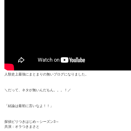
人類史上最強にまとまりの無いブログになりました。
＼だって、ネタが無いんだもん。。。！／
「結論は最初に言いなよ！！」
探偵ピリつきはじめ～シーズン3～
共演：オラつきまさと