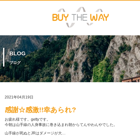
BLOG
ブログ
2021年04月19日
感謝☆感激!!幸あられ?
お疲れ様です。gettyです。
今朝は山手線の人身事故に巻き込まれ朝からてんやわんやでした。
山手線が死ぬとJRはダメージが大…