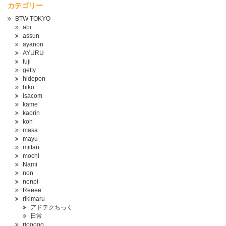
カテゴリー
BTW TOKYO
abi
assun
ayanon
AYURU
fuji
getty
hidepon
hiko
isacom
kame
kaorin
koh
masa
mayu
miitan
mochi
Nami
non
nonpi
Reeee
rikimaru
アドテクちっく
日常
riooooo