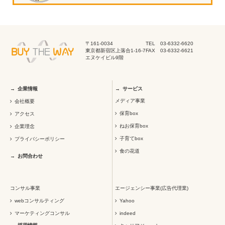
〒161-0034
TEL 03-6332-6620
東京都新宿区上落合1-16-7
FAX 03-6332-6621
エヌケイビル9階
企業情報
サービス
メディア事業
会社概要
保育box
アクセス
ねお保育box
企業理念
子育てbox
プライバシーポリシー
食の花道
お問合わせ
コンサル事業
エージェンシー事業(広告代理業)
webコンサルティング
Yahoo
マーケティングコンサル
indeed