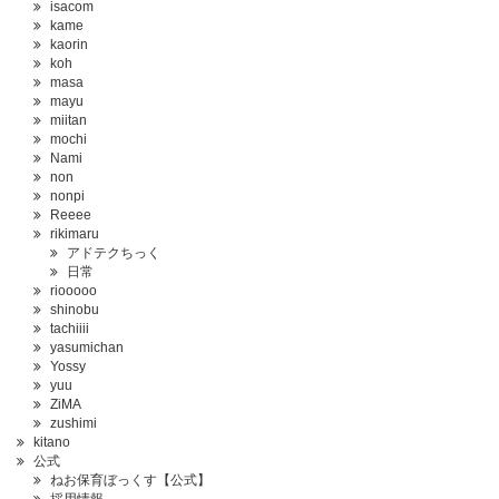
isacom
kame
kaorin
koh
masa
mayu
miitan
mochi
Nami
non
nonpi
Reeee
rikimaru
アドテクちっく
日常
riooooo
shinobu
tachiiii
yasumichan
Yossy
yuu
ZiMA
zushimi
kitano
公式
ねお保育ぼっくす【公式】