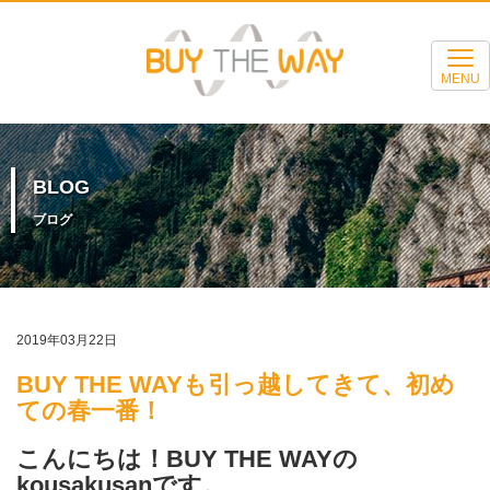
MENU
BLOG
ブログ
2019年03月22日
BUY THE WAYも引っ越してきて、初め
ての春一番！
こんにちは！BUY THE WAYの
kousakusanです。