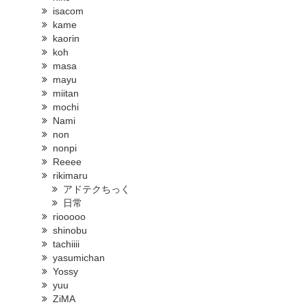
isacom
kame
kaorin
koh
masa
mayu
miitan
mochi
Nami
non
nonpi
Reeee
rikimaru
アドテクちっく
日常
riooooo
shinobu
tachiiii
yasumichan
Yossy
yuu
ZiMA