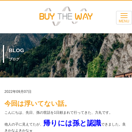
MENU
BLOG
ブログ
2022年09月07日
今回は浮いてない話。
こんにちは、先日、孫の世話を1日頼まれて行ってきた、力丸です。
帰りには孫と認識
他人の子に見えてたが、
できました。良
きかなよきかなｗ