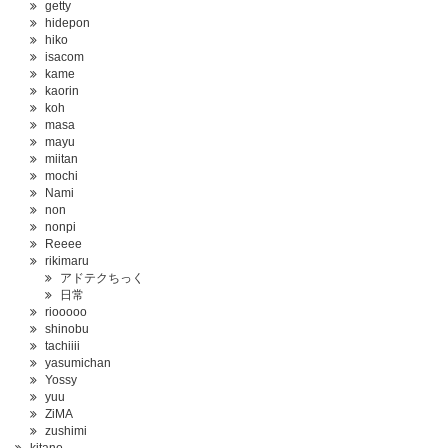
getty
hidepon
hiko
isacom
kame
kaorin
koh
masa
mayu
miitan
mochi
Nami
non
nonpi
Reeee
rikimaru
アドテクちっく
日常
riooooo
shinobu
tachiiii
yasumichan
Yossy
yuu
ZiMA
zushimi