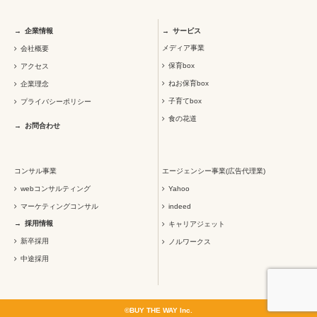
企業情報
サービス
メディア事業
会社概要
保育box
アクセス
ねお保育box
企業理念
子育てbox
プライバシーポリシー
食の花道
お問合わせ
コンサル事業
エージェンシー事業(広告代理業)
webコンサルティング
Yahoo
マーケティングコンサル
indeed
採用情報
キャリアジェット
新卒採用
ノルワークス
中途採用
©BUY THE WAY Inc.