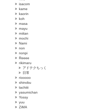
isacom
kame
kaorin
koh
masa
mayu
miitan
mochi
Nami
non
nonpi
Reeee
rikimaru
アドテクちっく
日常
riooooo
shinobu
tachiiii
yasumichan
Yossy
yuu
ZiMA