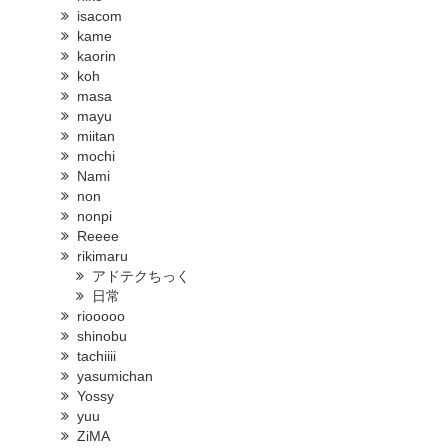
isacom
kame
kaorin
koh
masa
mayu
miitan
mochi
Nami
non
nonpi
Reeee
rikimaru
アドテクちっく
日常
riooooo
shinobu
tachiiii
yasumichan
Yossy
yuu
ZiMA