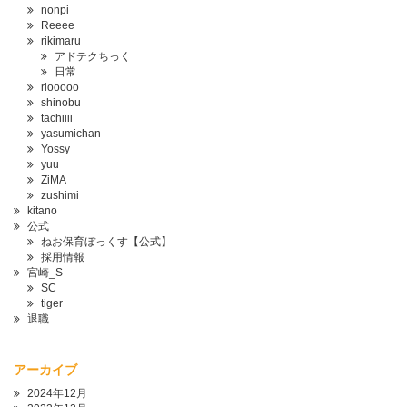
nonpi
Reeee
rikimaru
アドテクちっく
日常
riooooo
shinobu
tachiiii
yasumichan
Yossy
yuu
ZiMA
zushimi
kitano
公式
ねお保育ぼっくす【公式】
採用情報
宮崎_S
SC
tiger
退職
アーカイブ
2024年12月