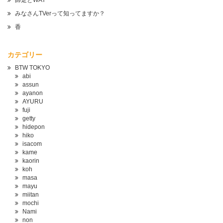
師走とWAY
みなさんTVerって知ってますか？
香
カテゴリー
BTW TOKYO
abi
assun
ayanon
AYURU
fuji
getty
hidepon
hiko
isacom
kame
kaorin
koh
masa
mayu
miitan
mochi
Nami
non