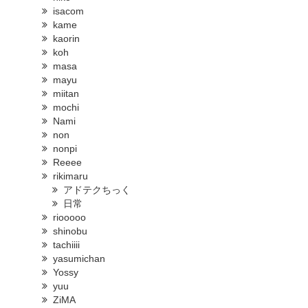
isacom
kame
kaorin
koh
masa
mayu
miitan
mochi
Nami
non
nonpi
Reeee
rikimaru
アドテクちっく
日常
riooooo
shinobu
tachiiii
yasumichan
Yossy
yuu
ZiMA