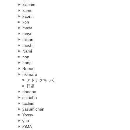
isacom
kame
kaorin
koh
masa
mayu
miitan
mochi
Nami
non
nonpi
Reeee
rikimaru
アドテクちっく
日常
riooooo
shinobu
tachiiii
yasumichan
Yossy
yuu
ZiMA