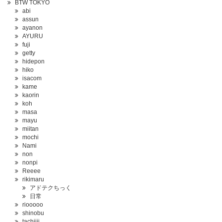
BTW TOKYO
abi
assun
ayanon
AYURU
fuji
getty
hidepon
hiko
isacom
kame
kaorin
koh
masa
mayu
miitan
mochi
Nami
non
nonpi
Reeee
rikimaru
アドテクちっく
日常
riooooo
shinobu
tachiiii