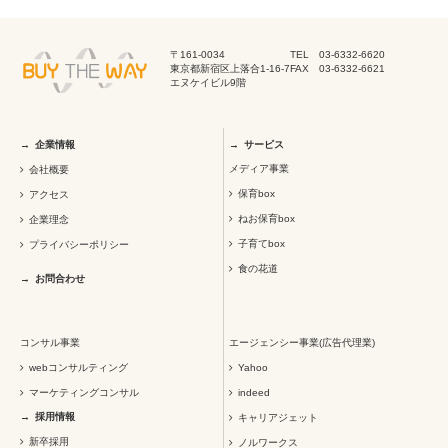
〒161-0034
TEL 03-6332-6620
東京都新宿区上落合1-16-7
FAX 03-6332-6621
エヌケイビル9階
企業情報
サービス
メディア事業
会社概要
保育box
アクセス
ねお保育box
企業理念
子育てbox
プライバシーポリシー
食の花道
お問合わせ
コンサル事業
エージェンシー事業(広告代理業)
webコンサルティング
Yahoo
マーケティングコンサル
indeed
採用情報
キャリアジェット
新卒採用
ノルワークス