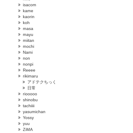
isacom
kame
kaorin
koh
masa
mayu
miitan
mochi
Nami
non
nonpi
Reeee
rikimaru
アドテクちっく
日常
riooooo
shinobu
tachiiii
yasumichan
Yossy
yuu
ZiMA