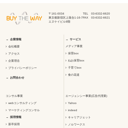
〒161-0034
TEL 03-6332-6620
東京都新宿区上落合1-16-7
FAX 03-6332-6621
エヌケイビル9階
企業情報
サービス
メディア事業
会社概要
保育box
アクセス
ねお保育box
企業理念
子育てbox
プライバシーポリシー
食の花道
お問合わせ
コンサル事業
エージェンシー事業(広告代理業)
webコンサルティング
Yahoo
マーケティングコンサル
indeed
採用情報
キャリアジェット
新卒採用
ノルワークス