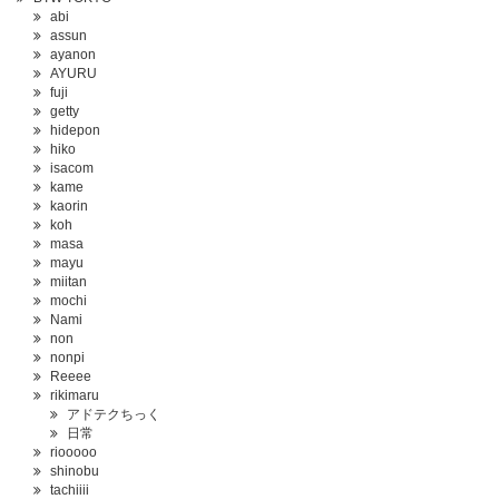
abi
assun
ayanon
AYURU
fuji
getty
hidepon
hiko
isacom
kame
kaorin
koh
masa
mayu
miitan
mochi
Nami
non
nonpi
Reeee
rikimaru
アドテクちっく
日常
riooooo
shinobu
tachiiii