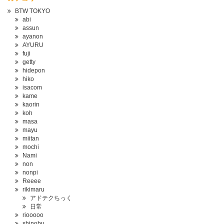
BTW TOKYO
abi
assun
ayanon
AYURU
fuji
getty
hidepon
hiko
isacom
kame
kaorin
koh
masa
mayu
miitan
mochi
Nami
non
nonpi
Reeee
rikimaru
アドテクちっく
日常
riooooo
shinobu