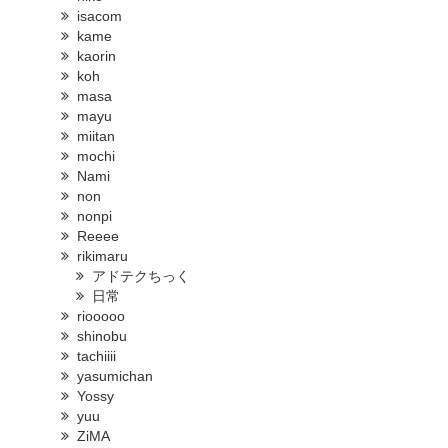
isacom
kame
kaorin
koh
masa
mayu
miitan
mochi
Nami
non
nonpi
Reeee
rikimaru
アドテクちっく
日常
riooooo
shinobu
tachiiii
yasumichan
Yossy
yuu
ZiMA