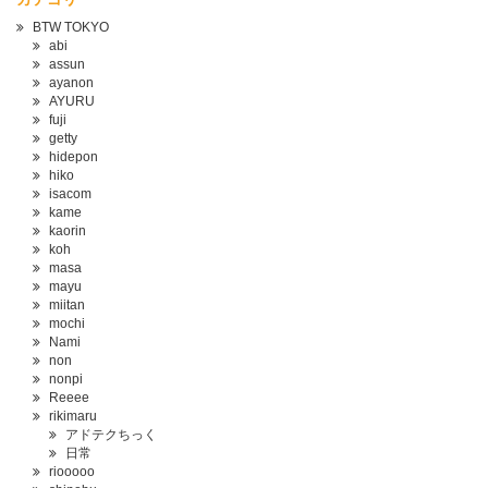
BTW TOKYO
abi
assun
ayanon
AYURU
fuji
getty
hidepon
hiko
isacom
kame
kaorin
koh
masa
mayu
miitan
mochi
Nami
non
nonpi
Reeee
rikimaru
アドテクちっく
日常
riooooo