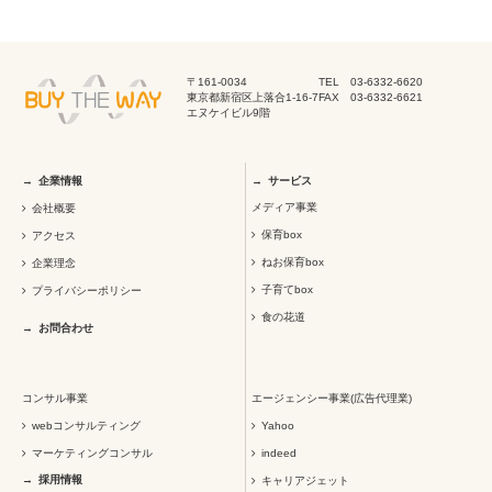
〒161-0034
TEL 03-6332-6620
東京都新宿区上落合1-16-7
FAX 03-6332-6621
エヌケイビル9階
企業情報
サービス
メディア事業
会社概要
保育box
アクセス
ねお保育box
企業理念
子育てbox
プライバシーポリシー
食の花道
お問合わせ
コンサル事業
エージェンシー事業(広告代理業)
webコンサルティング
Yahoo
マーケティングコンサル
indeed
採用情報
キャリアジェット