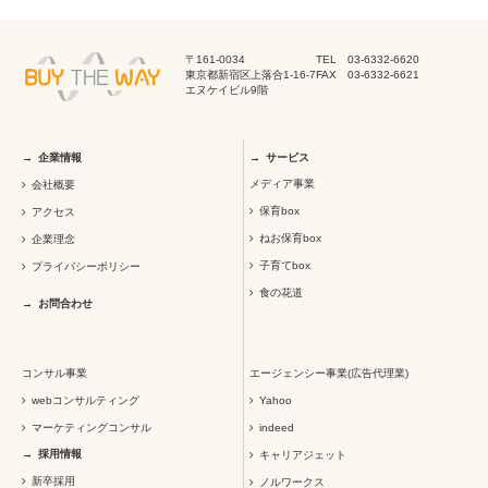
〒161-0034
TEL 03-6332-6620
東京都新宿区上落合1-16-7
FAX 03-6332-6621
エヌケイビル9階
企業情報
サービス
メディア事業
会社概要
保育box
アクセス
ねお保育box
企業理念
子育てbox
プライバシーポリシー
食の花道
お問合わせ
コンサル事業
エージェンシー事業(広告代理業)
webコンサルティング
Yahoo
マーケティングコンサル
indeed
採用情報
キャリアジェット
新卒採用
ノルワークス