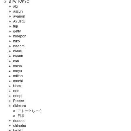
BTW TOKYO
abi
assun
ayanon
AYURU
fuji
getty
hidepon
hiko
isacom
kame
kaorin
koh
masa
mayu
miitan
mochi
Nami
non
nonpi
Reeee
rikimaru
アドテクちっく
日常
riooooo
shinobu
tachiiii