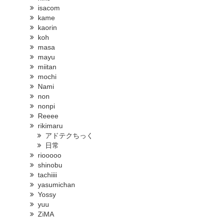
isacom
kame
kaorin
koh
masa
mayu
miitan
mochi
Nami
non
nonpi
Reeee
rikimaru
アドテクちっく
日常
riooooo
shinobu
tachiiii
yasumichan
Yossy
yuu
ZiMA