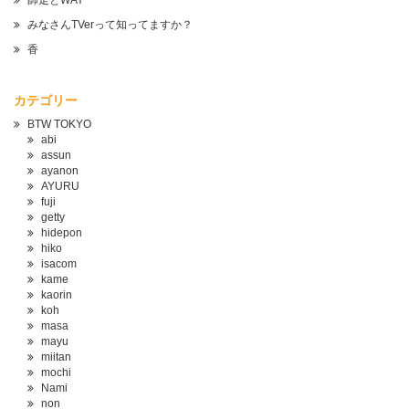
師走とWAY
みなさんTVerって知ってますか？
香
カテゴリー
BTW TOKYO
abi
assun
ayanon
AYURU
fuji
getty
hidepon
hiko
isacom
kame
kaorin
koh
masa
mayu
miitan
mochi
Nami
non