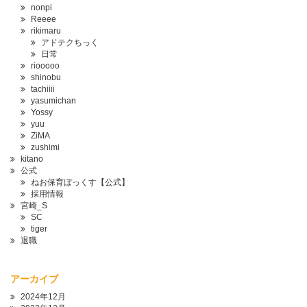
nonpi
Reeee
rikimaru
アドテクちっく
日常
riooooo
shinobu
tachiiii
yasumichan
Yossy
yuu
ZiMA
zushimi
kitano
公式
ねお保育ぼっくす【公式】
採用情報
宮崎_S
SC
tiger
退職
アーカイブ
2024年12月