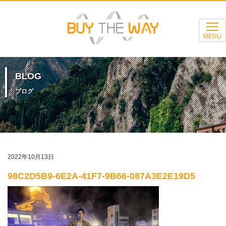
MENU
BLOG
ブログ
2022年10月13日
98C2D5B9-6E2A-41F7-9B66-087A3E2E19D5