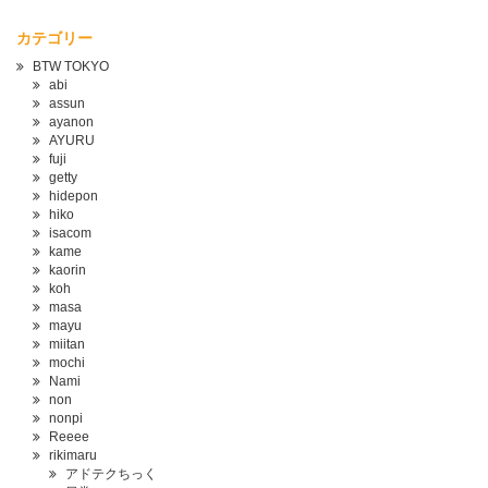
カテゴリー
BTW TOKYO
abi
assun
ayanon
AYURU
fuji
getty
hidepon
hiko
isacom
kame
kaorin
koh
masa
mayu
miitan
mochi
Nami
non
nonpi
Reeee
rikimaru
アドテクちっく