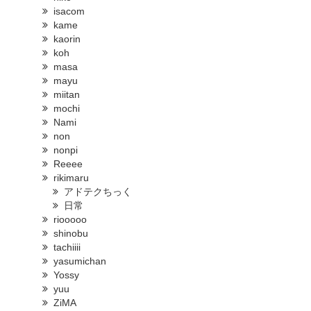
isacom
kame
kaorin
koh
masa
mayu
miitan
mochi
Nami
non
nonpi
Reeee
rikimaru
アドテクちっく
日常
riooooo
shinobu
tachiiii
yasumichan
Yossy
yuu
ZiMA