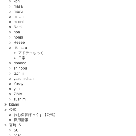
koh
masa
mayu
miitan
mochi
Nami
non
nonpi
Reeee
rikimaru
アドテクちっく
日常
riooooo
shinobu
tachiiii
yasumichan
Yossy
yuu
ZiMA
zushimi
kitano
公式
ねお保育ぼっくす【公式】
採用情報
宮崎_S
SC
tiger