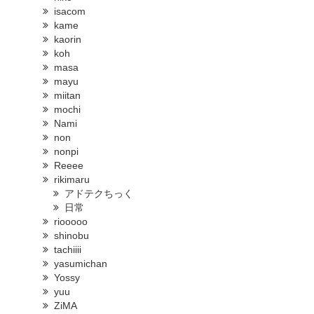
isacom
kame
kaorin
koh
masa
mayu
miitan
mochi
Nami
non
nonpi
Reeee
rikimaru
アドテクちっく
日常
riooooo
shinobu
tachiiii
yasumichan
Yossy
yuu
ZiMA