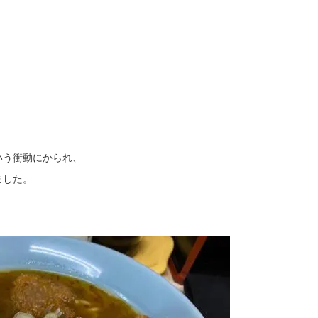
いう衝動にかられ、
ました。