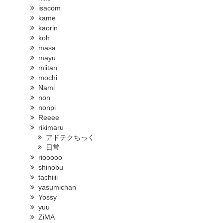
isacom
kame
kaorin
koh
masa
mayu
miitan
mochi
Nami
non
nonpi
Reeee
rikimaru
アドテクちっく
日常
riooooo
shinobu
tachiiii
yasumichan
Yossy
yuu
ZiMA