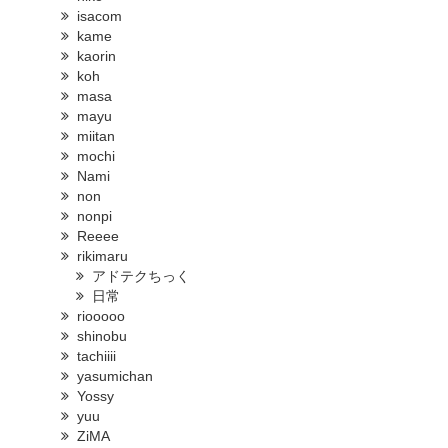
isacom
kame
kaorin
koh
masa
mayu
miitan
mochi
Nami
non
nonpi
Reeee
rikimaru
アドテクちっく
日常
riooooo
shinobu
tachiiii
yasumichan
Yossy
yuu
ZiMA