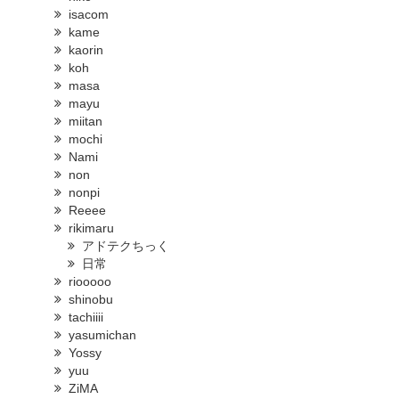
isacom
kame
kaorin
koh
masa
mayu
miitan
mochi
Nami
non
nonpi
Reeee
rikimaru
アドテクちっく
日常
riooooo
shinobu
tachiiii
yasumichan
Yossy
yuu
ZiMA