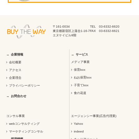
〒161-0034
TEL 03-6332-6620
東京都新宿区上落合1-16-7
FAX 03-6332-6621
エヌケイビル9階
企業情報
サービス
メディア事業
会社概要
保育box
アクセス
ねお保育box
企業理念
子育てbox
プライバシーポリシー
食の花道
お問合わせ
コンサル事業
エージェンシー事業(広告代理業)
webコンサルティング
Yahoo
マーケティングコンサル
indeed
採用情報