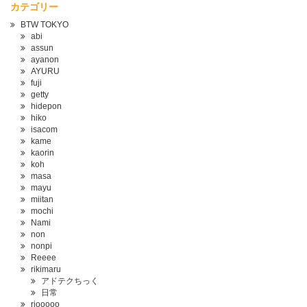
カテゴリー
BTW TOKYO
abi
assun
ayanon
AYURU
fuji
getty
hidepon
hiko
isacom
kame
kaorin
koh
masa
mayu
miitan
mochi
Nami
non
nonpi
Reeee
rikimaru
アドテクちっく
日常
riooooo