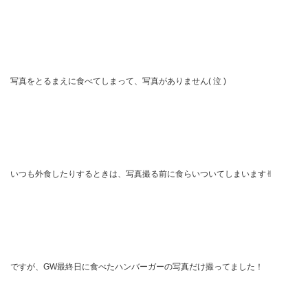
写真をとるまえに食べてしまって、写真がありません
(
泣
)
いつも外食したりするときは、写真撮る前に食らいついてしまいます
✌︎
ですが、
GW
最終日に食べたハンバーガーの写真だけ撮ってました！