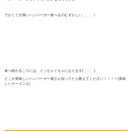
でかくて分厚いハンバーガー食べるのむずかしい、、、！
食べ終わるころには、ぐっちゃぐちゃになります
(
˙-˙
)
どこか美味しいハンバーガー屋さん知ってたら教えてください！！！！
(
美味
しいラーメンも
)