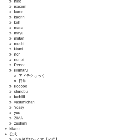
hiko
isacom
kame
kaorin
koh
masa
mayu
miitan
mochi
Nami
non
nonpi
Reeee
rikimaru
アドテクちっく
日常
riooooo
shinobu
tachiiii
yasumichan
Yossy
yuu
ZiMA
zushimi
kitano
公式
ねお保育ぼっくす【公式】