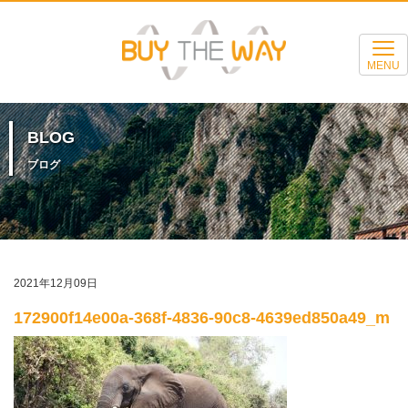
MENU
BLOG
ブログ
2021年12月09日
172900f14e00a-368f-4836-90c8-4639ed850a49_m