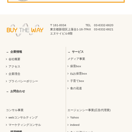
〒161-0034
TEL 03-6332-6620
東京都新宿区上落合1-16-7
FAX 03-6332-6621
エヌケイビル9階
企業情報
サービス
メディア事業
会社概要
保育box
アクセス
ねお保育box
企業理念
子育てbox
プライバシーポリシー
食の花道
お問合わせ
コンサル事業
エージェンシー事業(広告代理業)
webコンサルティング
Yahoo
マーケティングコンサル
indeed
採用情報