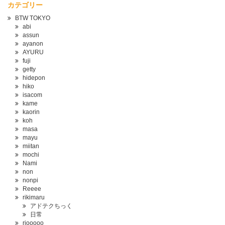
カテゴリー
BTW TOKYO
abi
assun
ayanon
AYURU
fuji
getty
hidepon
hiko
isacom
kame
kaorin
koh
masa
mayu
miitan
mochi
Nami
non
nonpi
Reeee
rikimaru
アドテクちっく
日常
riooooo