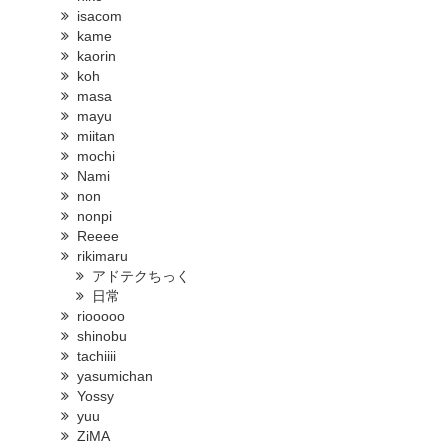
isacom
kame
kaorin
koh
masa
mayu
miitan
mochi
Nami
non
nonpi
Reeee
rikimaru
アドテクちっく
日常
riooooo
shinobu
tachiiii
yasumichan
Yossy
yuu
ZiMA