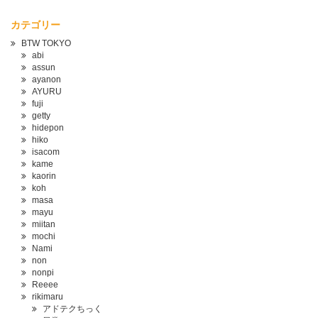
カテゴリー
BTW TOKYO
abi
assun
ayanon
AYURU
fuji
getty
hidepon
hiko
isacom
kame
kaorin
koh
masa
mayu
miitan
mochi
Nami
non
nonpi
Reeee
rikimaru
アドテクちっく