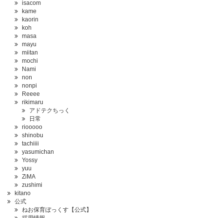
isacom
kame
kaorin
koh
masa
mayu
miitan
mochi
Nami
non
nonpi
Reeee
rikimaru
アドテクちっく
日常
riooooo
shinobu
tachiiii
yasumichan
Yossy
yuu
ZiMA
zushimi
kitano
公式
ねお保育ぼっくす【公式】