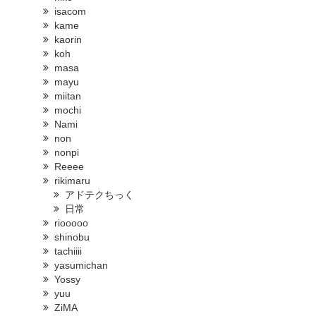
isacom
kame
kaorin
koh
masa
mayu
miitan
mochi
Nami
non
nonpi
Reeee
rikimaru
アドテクちっく
日常
riooooo
shinobu
tachiiii
yasumichan
Yossy
yuu
ZiMA