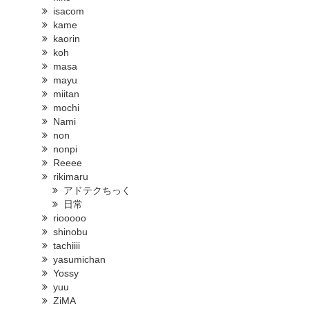
isacom
kame
kaorin
koh
masa
mayu
miitan
mochi
Nami
non
nonpi
Reeee
rikimaru
アドテクちっく
日常
riooooo
shinobu
tachiiii
yasumichan
Yossy
yuu
ZiMA