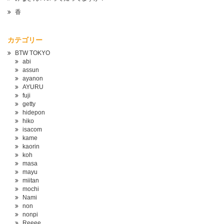
香
カテゴリー
BTW TOKYO
abi
assun
ayanon
AYURU
fuji
getty
hidepon
hiko
isacom
kame
kaorin
koh
masa
mayu
miitan
mochi
Nami
non
nonpi
Reeee