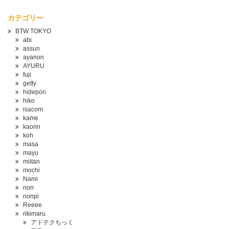
カテゴリー
BTW TOKYO
abi
assun
ayanon
AYURU
fuji
getty
hidepon
hiko
isacom
kame
kaorin
koh
masa
mayu
miitan
mochi
Nami
non
nonpi
Reeee
rikimaru
アドテクちっく