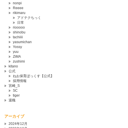
nonpi
Reeee
rikimaru
アドテクちっく
日常
riooooo
shinobu
tachiiii
yasumichan
Yossy
yuu
ZiMA
zushimi
kitano
公式
ねお保育ぼっくす【公式】
採用情報
宮崎_S
SC
tiger
退職
アーカイブ
2024年12月