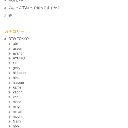
師走とWAY
みなさんTVerって知ってますか？
香
カテゴリー
BTW TOKYO
abi
assun
ayanon
AYURU
fuji
getty
hidepon
hiko
isacom
kame
kaorin
koh
masa
mayu
miitan
mochi
Nami
non