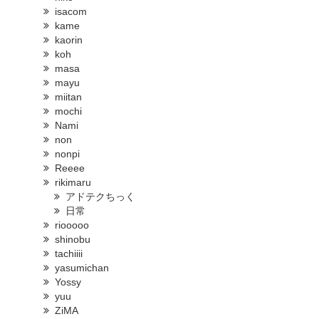
isacom
kame
kaorin
koh
masa
mayu
miitan
mochi
Nami
non
nonpi
Reeee
rikimaru
アドテクちっく
日常
riooooo
shinobu
tachiiii
yasumichan
Yossy
yuu
ZiMA