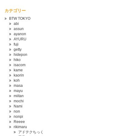
カテゴリー
BTW TOKYO
abi
assun
ayanon
AYURU
fuji
getty
hidepon
hiko
isacom
kame
kaorin
koh
masa
mayu
miitan
mochi
Nami
non
nonpi
Reeee
rikimaru
アドテクちっく