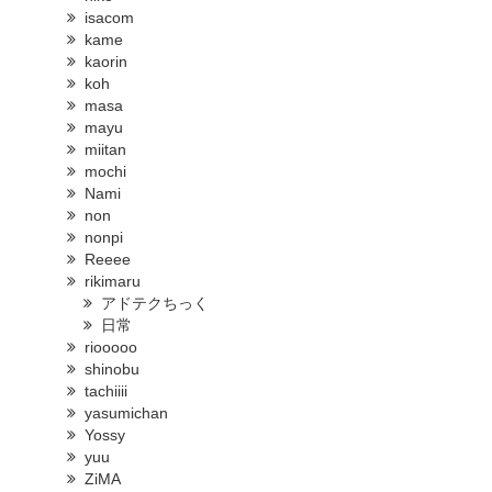
isacom
kame
kaorin
koh
masa
mayu
miitan
mochi
Nami
non
nonpi
Reeee
rikimaru
アドテクちっく
日常
riooooo
shinobu
tachiiii
yasumichan
Yossy
yuu
ZiMA