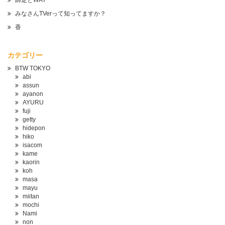
師走とWAY
みなさんTVerって知ってますか？
香
カテゴリー
BTW TOKYO
abi
assun
ayanon
AYURU
fuji
getty
hidepon
hiko
isacom
kame
kaorin
koh
masa
mayu
miitan
mochi
Nami
non