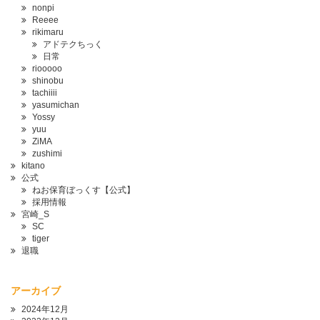
nonpi
Reeee
rikimaru
アドテクちっく
日常
riooooo
shinobu
tachiiii
yasumichan
Yossy
yuu
ZiMA
zushimi
kitano
公式
ねお保育ぼっくす【公式】
採用情報
宮崎_S
SC
tiger
退職
アーカイブ
2024年12月