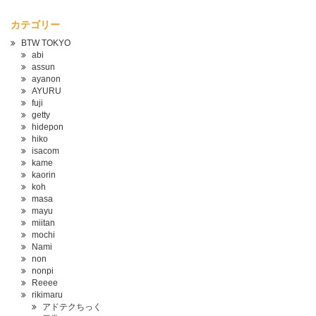
カテゴリー
BTW TOKYO
abi
assun
ayanon
AYURU
fuji
getty
hidepon
hiko
isacom
kame
kaorin
koh
masa
mayu
miitan
mochi
Nami
non
nonpi
Reeee
rikimaru
アドテクちっく