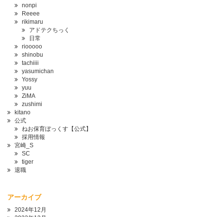
nonpi
Reeee
rikimaru
アドテクちっく
日常
riooooo
shinobu
tachiiii
yasumichan
Yossy
yuu
ZiMA
zushimi
kitano
公式
ねお保育ぼっくす【公式】
採用情報
宮崎_S
SC
tiger
退職
アーカイブ
2024年12月