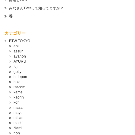
師走とWAY
みなさんTVerって知ってますか？
香
カテゴリー
BTW TOKYO
abi
assun
ayanon
AYURU
fuji
getty
hidepon
hiko
isacom
kame
kaorin
koh
masa
mayu
miitan
mochi
Nami
non