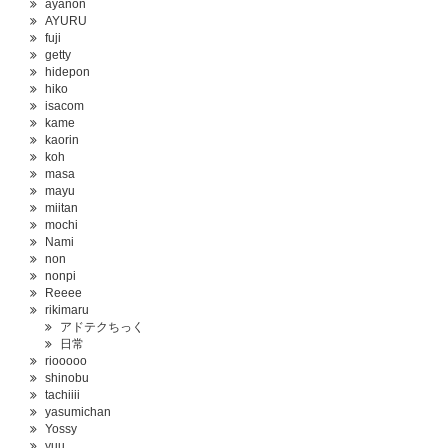
ayanon
AYURU
fuji
getty
hidepon
hiko
isacom
kame
kaorin
koh
masa
mayu
miitan
mochi
Nami
non
nonpi
Reeee
rikimaru
アドテクちっく
日常
riooooo
shinobu
tachiiii
yasumichan
Yossy
yuu