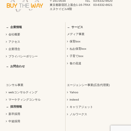
〒161-0034
TEL 03-6332-6620
東京都新宿区上落合1-16-7
FAX 03-6332-6621
エヌケイビル9階
企業情報
サービス
メディア事業
会社概要
保育box
アクセス
ねお保育box
企業理念
子育てbox
プライバシーポリシー
食の花道
お問合わせ
コンサル事業
エージェンシー事業(広告代理業)
webコンサルティング
Yahoo
マーケティングコンサル
indeed
採用情報
キャリアジェット
新卒採用
ノルワークス
中途採用