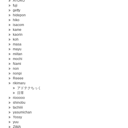
AYURU
fuji
getty
hidepon
hiko
isacom
kame
kaorin
koh
masa
mayu
miitan
mochi
Nami
non
nonpi
Reeee
rikimaru
アドテクちっく
日常
riooooo
shinobu
tachiiii
yasumichan
Yossy
yuu
ZiMA