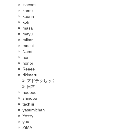
isacom
kame
kaorin
koh
masa
mayu
miitan
mochi
Nami
non
nonpi
Reeee
rikimaru
アドテクちっく
日常
riooooo
shinobu
tachiiii
yasumichan
Yossy
yuu
ZiMA