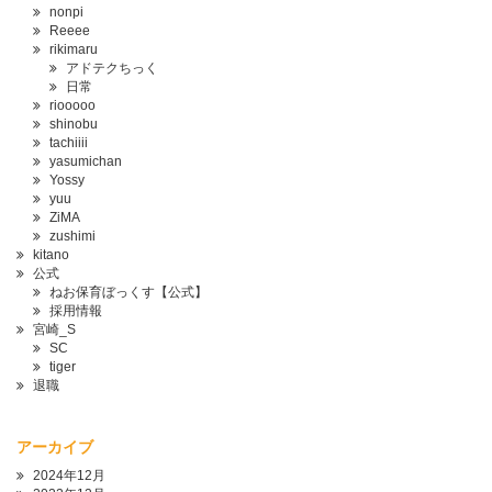
nonpi
Reeee
rikimaru
アドテクちっく
日常
riooooo
shinobu
tachiiii
yasumichan
Yossy
yuu
ZiMA
zushimi
kitano
公式
ねお保育ぼっくす【公式】
採用情報
宮崎_S
SC
tiger
退職
アーカイブ
2024年12月