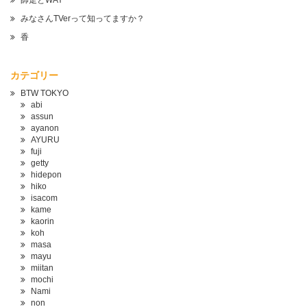
師走とWAY
みなさんTVerって知ってますか？
香
カテゴリー
BTW TOKYO
abi
assun
ayanon
AYURU
fuji
getty
hidepon
hiko
isacom
kame
kaorin
koh
masa
mayu
miitan
mochi
Nami
non