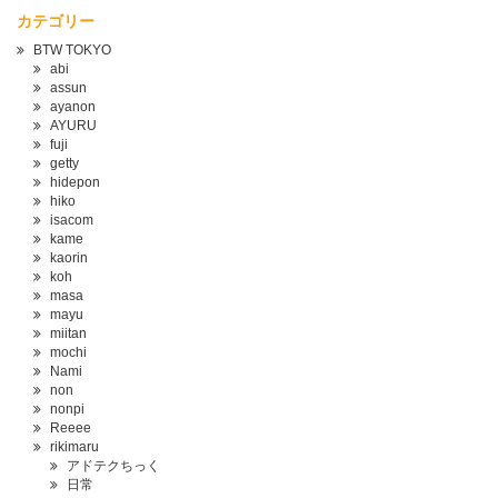
カテゴリー
BTW TOKYO
abi
assun
ayanon
AYURU
fuji
getty
hidepon
hiko
isacom
kame
kaorin
koh
masa
mayu
miitan
mochi
Nami
non
nonpi
Reeee
rikimaru
アドテクちっく
日常