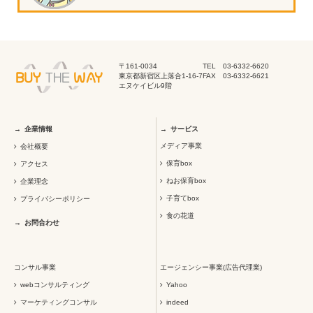
〒161-0034
TEL 03-6332-6620
東京都新宿区上落合1-16-7
FAX 03-6332-6621
エヌケイビル9階
企業情報
サービス
メディア事業
会社概要
保育box
アクセス
ねお保育box
企業理念
子育てbox
プライバシーポリシー
食の花道
お問合わせ
コンサル事業
エージェンシー事業(広告代理業)
webコンサルティング
Yahoo
マーケティングコンサル
indeed