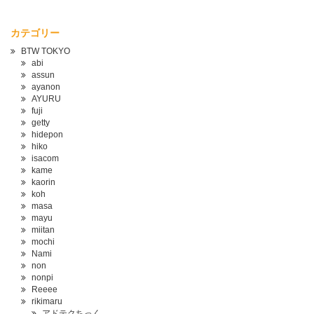
カテゴリー
BTW TOKYO
abi
assun
ayanon
AYURU
fuji
getty
hidepon
hiko
isacom
kame
kaorin
koh
masa
mayu
miitan
mochi
Nami
non
nonpi
Reeee
rikimaru
アドテクちっく